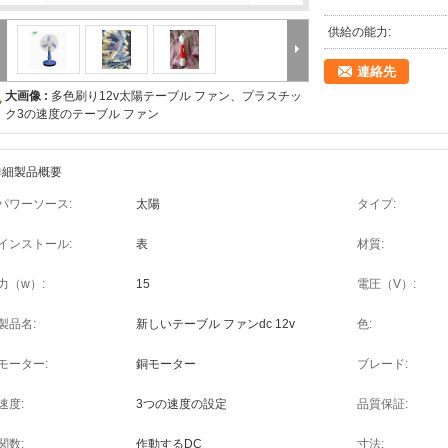
供給の能力:
連絡先
大画像 :
多色刷り12v太陽テーブル ファン、プラスチッ
ク3の速度のテーブル ファン
詳細製品概要
パワーソース:
太陽
タイプ:
インストール:
表
材質:
力（w）:
15
電圧（V）:
製品名:
新しいテーブル ファンdc 12v
色:
モーター:
銅モーター
ブレード:
速度:
3つの速度の設定
品質保証:
関数:
作動するDC
寸法: