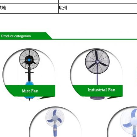
積地
広州