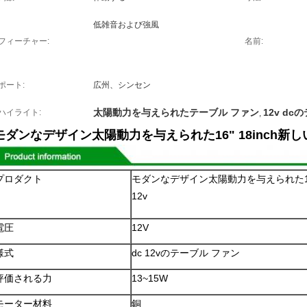
低雑音および強風
フィーチャー:
名前:
ポート:
広州、シンセン
太陽動力を与えられたテーブル ファン
12v d
ハイライト:
,
モダンなデザイン太陽動力を与えられた16" 18inch新しい
プロダクト
モダンなデザイン太陽動力を与えられた16"
12v
電圧
12V
様式
dc 12vのテーブル ファン
評価される力
13~15W
モーター材料
銅