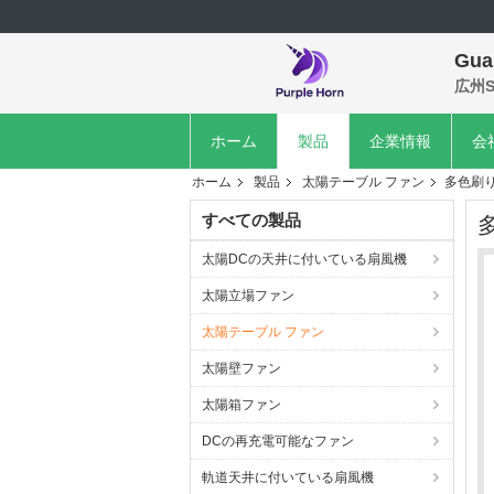
Gua
広州S
ホーム
製品
企業情報
会
ホーム
製品
太陽テーブル ファン
多色刷り
すべての製品
太陽DCの天井に付いている扇風機
太陽立場ファン
太陽テーブル ファン
太陽壁ファン
太陽箱ファン
DCの再充電可能なファン
軌道天井に付いている扇風機