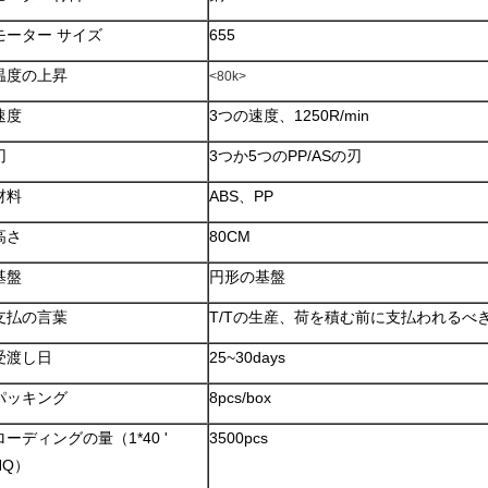
モーター サイズ
655
温度の上昇
<80k>
速度
3つの速度、1250R/min
刃
3つか5つのPP/ASの刃
材料
ABS、PP
高さ
80CM
基盤
円形の基盤
支払の言葉
T/Tの生産、荷を積む前に支払われるべ
受渡し日
25~30days
パッキング
8pcs/box
ローディングの量（1*40 '
3500pcs
HQ）