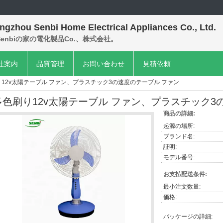
ngzhou Senbi Home Electrical Appliances Co., Ltd.
enbiの家の電化製品Co.、株式会社。
社案内
品質管理
お問い合わせ
見積依頼
12v太陽テーブル ファン、プラスチック3の速度のテーブル ファン
多色刷り12v太陽テーブル ファン、プラスチック3
商品の詳細:
起源の場所:
ブランド名:
証明:
モデル番号:
お支払配送条件:
最小注文数量:
価格:
パッケージの詳細: