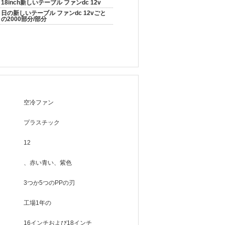
18inch新しいテーブル ファンdc 12v
日の新しいテーブル ファンdc 12vごと
の2000部分/部分
空冷ファン
プラスチック
12
、赤い青い、紫色
3つか5つのPPの刃
工場1年の
16インチおよび18インチ