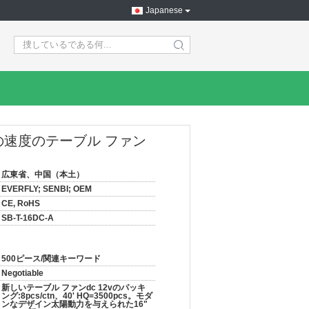
Japanese
search
の速度のテーブル ファン
広東省、中国（本土）
EVERFLY; SENBI; OEM
CE, RoHS
SB-T-16DC-A
500ピース/関連キーワード
Negotiable
新しいテーブル ファンdc 12vのパッキ
ング:8pcs/ctn、40' HQ=3500pcs。モダ
ンなデザイン太陽動力を与えられた16"