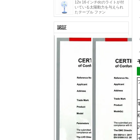
12v 16インチdcのライトが付
いている太陽動力を与えられ
たテーブル ファン
認証