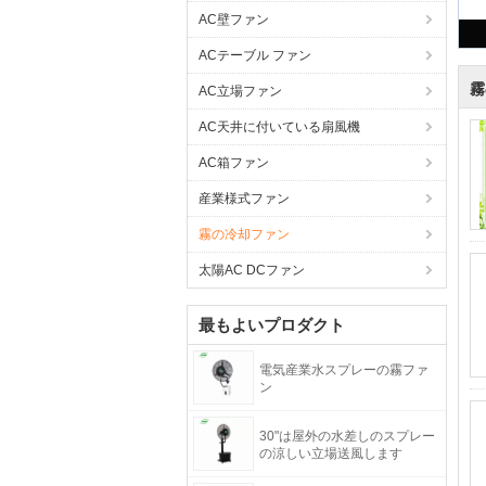
AC壁ファン
ACテーブル ファン
霧
AC立場ファン
AC天井に付いている扇風機
AC箱ファン
産業様式ファン
霧の冷却ファン
太陽AC DCファン
最もよいプロダクト
電気産業水スプレーの霧ファ
ン
30"は屋外の水差しのスプレー
の涼しい立場送風します