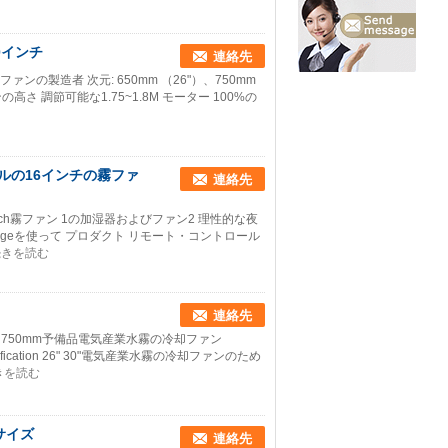
0インチ
連絡先
ファンの製造者 次元: 650mm （26"）、750mm
 ファンの高さ 調節可能な1.75~1.8M モーター 100%の
ルの16インチの霧ファ
連絡先
ch霧ファン 1の加湿器およびファン2 理性的な夜
fugeを使って プロダクト リモート・コントロール
続きを読む
連絡先
mm 750mm予備品電気産業水霧の冷却ファン
fication 26" 30"電気産業水霧の冷却ファンのため
きを読む
サイズ
連絡先