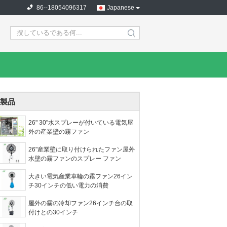
86--18054096317
Japanese
search
製品
26" 30"水スプレーが付いている電気屋
外の産業壁の霧ファン
26"産業壁に取り付けられたファン屋外
水壁の霧ファンのスプレー ファン
大きい電気産業車輪の霧ファン26イン
チ30インチの低い電力の消費
屋外の霧の冷却ファン26インチ台の取
付けとの30インチ