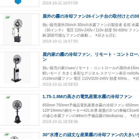
2019-10-11 16:57:09
屋外の霧の冷却ファン26インチ台の取付けとの3
熱い販売屋外26inch 30inch水霧ファンの製造者 名前 水霧
（30インチ） 電圧 220v-240v / 110v 頻度 50-60Hz
銅 調節可能なファンの振動 ...
続きを読む
2019-10-11 16:57:50
屋内家の霧の冷却ファン、リモート・コントロー
ン
熱い販売の家のuesリモート・コントロールの屋内水16in
軽いモード 大きく多彩なデジタル スクリーン表示 culici
の16inch霧ファン 電圧 110V/220-240V 頻度 60Hz...
2019-10-11 16:58:53
1.75-1.8Mの高さの電気産業水霧の冷却ファン
650mm 750mm予備品電気産業水霧の冷却ファン 650
120*24mmの銅モーター42L水漕 基盤の3つの車輪CEcerti
の遠心水霧ファンの&theの予備品霧のfan&spray ...
続
2019-10-11 16:59:36
30"水漕との頑丈な産業霧の冷却ファンの大きい