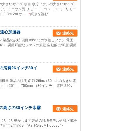
の大きいサイズ 項目 水冷ファンの大きいサイズ
 刃 3翼アルミニウム刃 リモート・コントロール リモー
8m-2m サ...
続きを読む
産業遠心加湿器
連絡先
ン 製品の説明 項目 mistingの水差しファン 電圧
0のmm （26"） 調節可能なファンの振動 自動的に90度 調節
消費26インチ30イ
連絡先
量 製品の説明 名前 26inch 30inchの大きい電
26"）、750mm （30インチ） 電圧 220v-
Mの高さの30インチ水霧
連絡先
ンをじりじり動かします製品の説明モデル直径区域を
/mindB （A）FS-26M1 650354-