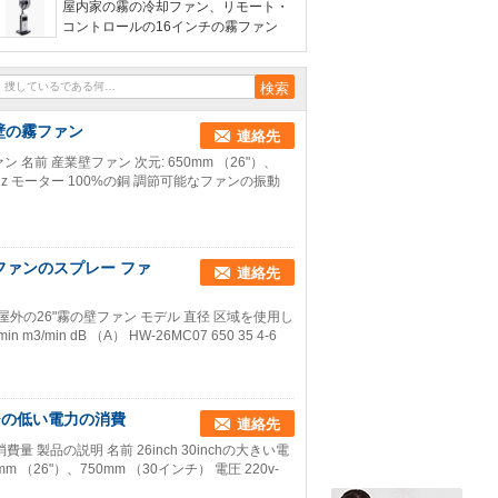
屋内家の霧の冷却ファン、リモート・
コントロールの16インチの霧ファン
業壁の霧ファン
連絡先
名前 産業壁ファン 次元: 650mm （26"）、
50-60Hz モーター 100%の銅 調節可能なファンの振動
ファンのスプレー ファ
連絡先
産業屋外の26"霧の壁ファン モデル 直径 区域を使用し
3/min dB （A） HW-26MC07 650 35 4-6
チの低い電力の消費
連絡先
量 製品の説明 名前 26inch 30inchの大きい電
26"）、750mm （30インチ） 電圧 220v-