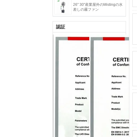
26" 30"産業屋外のMistingの水
差しの霧ファン
認証