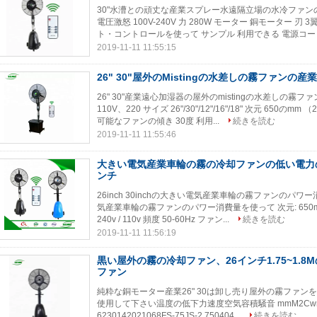
30"水漕との頑丈な産業スプレー水遠隔立場の水冷ファン
電圧激怒 100V-240V 力 280W モーター 銅モーター
ト・コントロールを使って サンプル 利用できる 電源コード 1.
2019-11-11 11:55:15
26" 30"屋外のMistingの水差しの霧ファンの
26" 30"産業遠心加湿器の屋外のmistingの水差しの霧ファ
110V、220 サイズ 26"/30"/12"/16"/18" 次元 65
可能なファンの傾き 30度 利用...
続きを読む
2019-11-11 11:55:46
大きい電気産業車輪の霧の冷却ファンの低い電力の
ンチ
26inch 30inchの大きい電気産業車輪の霧ファンのパワー消費
気産業車輪の霧ファンのパワー消費量を使って 次元: 650mm （
240v / 110v 頻度 50-60Hz ファン...
続きを読む
2019-11-11 11:56:19
黒い屋外の霧の冷却ファン、26インチ1.75~1.8
ファン
純粋な銅モーター産業26" 30は卸し売り屋外の霧ファ
使用して下さい温度の低下力速度空気容積騒音 mmM2Cwr/minm3
6230142021068FS-75JS-2 750404...
続きを読む