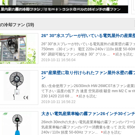
26" 30"水スプレーが付いている電気屋外の産業壁の霧ファン
(19)
の冷却ファン
26" 30"水スプレーが付いている電気屋外の産
26" 30"水スプレーが付いている電気屋外の産業壁の霧ファン 
750mm （30インチ） 電圧 220v-240v / 110v 頻度 
90° 調節可能なファンの傾き 30° グリル ...
続きを読む
2019-10-11 16:56:04
26"産業壁に取り付けられたファン屋外水壁の霧
ン
長い生命使用ファン26/30inch HW-26MC07水ファン
て下さい 温度の低下 力 速度 空気容積 騒音 mm M2 C w r/min m
230 1420 210 68 ...
続きを読む
2019-10-11 16:56:22
大きい電気産業車輪の霧ファン26インチ30イン
26inch 30inchの大きい電気産業車輪の霧ファンのパワー消費
気産業車輪の霧ファンのパワー消費量を使って 次元: 650mm （
240v / 110v 頻度 50-60Hz ファン...
続きを読む