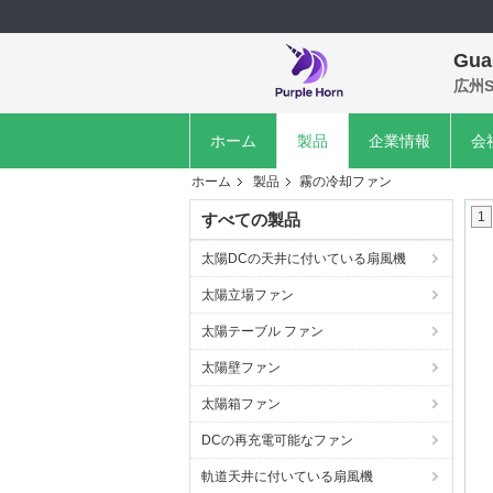
Gua
広州S
ホーム
製品
企業情報
会
ホーム
製品
霧の冷却ファン
1
すべての製品
太陽DCの天井に付いている扇風機
太陽立場ファン
太陽テーブル ファン
太陽壁ファン
太陽箱ファン
DCの再充電可能なファン
軌道天井に付いている扇風機