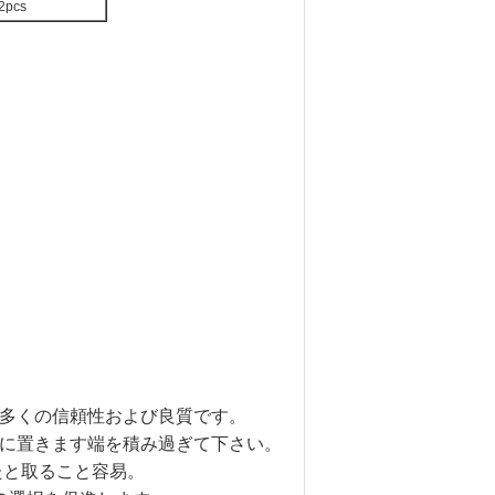
2pcs
り多くの信頼性および良質です。
めに置きます端を積み過ぎて下さい。
たと取ること容易。