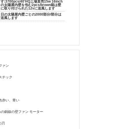
す:3700pcs/40'HQ工場直売15w 16inch
の太陽屋内壁を包む2pcs/brown箱は壁
に取り付けられた12vに送風します
日の太陽屋内壁ごとの2000部分/部分は
送風します
ファン
スチック
色赤い、青い
0%の銅線の壁ファン モーター
の刃