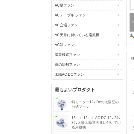
AC壁ファン
ACテーブル ファン
AC立場ファン
AC天井に付いている扇風機
AC箱ファン
産業様式ファン
霧の冷却ファン
太陽AC DCファン
最もよいプロダクト
銅モーター12v Dcの太陽壁の
台紙ファン
16inch 18inch AC DC 12v 24v
36v太陽dc軌道天井に付いてい
る扇風機