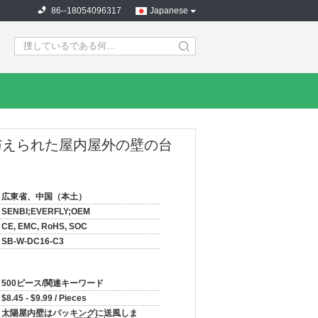
86--18054096317
Japanese
search
力を与えられた屋内屋外の壁の台
広東省、中国（本土）
SENBI;EVERFLY;OEM
CE, EMC, RoHS, SOC
SB-W-DC16-C3
500ピース/関連キーワード
$8.45 - $9.99 / Pieces
太陽屋内壁はパッキングに送風しま