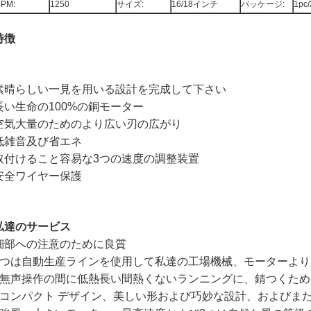
PM:
1250
サイズ:
16/18インチ
パッケージ:
1pc/
特徴
素晴らしい一見を用いる設計を完成して下さい
長い生命の100%の銅モーター
空気大量のためのより広い刃の広がり
低雑音及び省エネ
取付けること容易な3つの速度の調整装置
安全ワイヤー保護
私達のサービス
細部への注意のために良質
1つは自動生産ラインを使用して私達の工場機械、モーターよ
2無声操作の間に低熱長い間熱くないランニングに、錆つくた
3コンパクト デザイン、美しい形および巧妙な設計、およびま