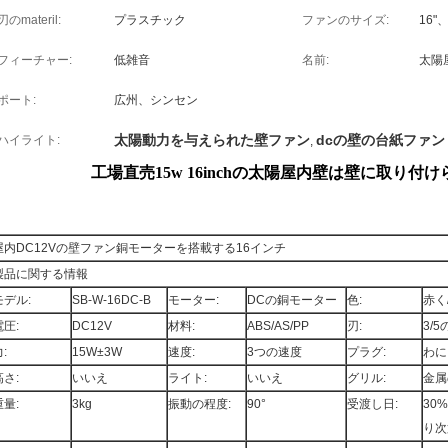
刃のmateril:
プラスチック
ファンのサイズ:
16"、
フィーチャー:
低雑音
名前:
太陽
ポート:
広州、シンセン
太陽動力を与えられた壁ファン
dcの壁の台紙ファン
ハイライト:
,
工場直売15w 16inchの太陽屋内壁は壁に取り付
屋内DC12Vの壁ファン銅モーターを搭載する16インチ
製品に関する情報
モデル:
SB-W-16DC-B
モーター:
DCの銅モーター
色:
赤く
電圧:
DC12V
材料:
ABS/AS/PP
刃:
3/
:
15W±3W
速度:
3つの速度
プラグ:
わに
高さ:
いいえ
ライト:
いいえ
グリル:
金属
重量:
3kg
振動の程度:
90°
受渡し日:
30
り次