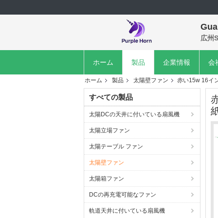
Gua
広州S
ホーム
製品
企業情報
会
ホーム
製品
太陽壁ファン
赤い15w 1
すべての製品
太陽DCの天井に付いている扇風機
太陽立場ファン
太陽テーブル ファン
太陽壁ファン
太陽箱ファン
DCの再充電可能なファン
軌道天井に付いている扇風機