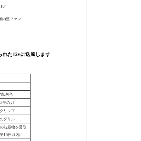
18"
屋内壁ファン
けられた12vに送風します
/青/灰色
5のPPの刃
クリップ
のグリル
%の沈殿物を受取
第15日以内に