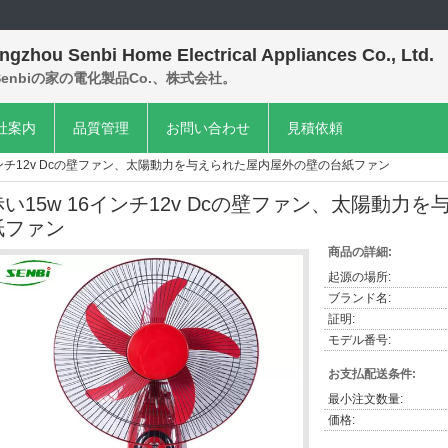
ngzhou Senbi Home Electrical Appliances Co., Ltd.
enbiの家の電化製品Co.、株式会社。
社案内
品質管理
お問い合わせ
見積依頼
6インチ12v Dcの壁ファン、太陽動力を与えられた屋内屋外の壁の台紙ファン
赤い15w 16インチ12v Dcの壁ファン、太陽動
紙ファン
商品の詳細:
起源の場所:
ブランド名:
証明:
モデル番号:
お支払配送条件:
最小注文数量:
価格: