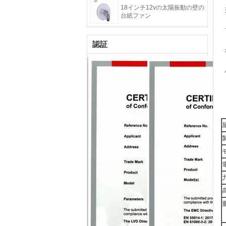
18インチ12vの太陽振動の壁の
台紙ファン
認証
力