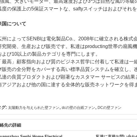
4強風、大きいモーター、最高速度および3つは自然な風の等級
温度の保護上の5保証スマートな、saftyスイッチはおよびそれをs
米国について
広州によってSENBIは電化製品Co.、2008年に確立される
研究開発、生産および販売です。私達はproducting世帯の扇
および10以上の製品カテゴリを専門にします。
「最高」顧客指向および質のビジネス哲学に付着して私達は一
び販売の全分野をカバーする高い標準品質システムを確立し、
私達の良質プロダクトおよび顕著なカスタマー サービスの結果
南アジアおよび他の国に達する全体的な販売ネットワークを得
,
,
タグ:
太陽動力を与えられた壁ファン
dcの壁の台紙ファン
DCの壁ファン
絡先の詳細
uangzhou Senbi Home Electrical
私達に直接お問い合わ