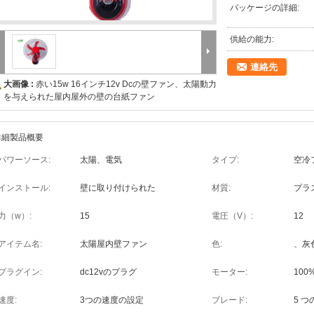
パッケージの詳細:
供給の能力:
連絡先
大画像 :
赤い15w 16インチ12v Dcの壁ファン、太陽動力
を与えられた屋内屋外の壁の台紙ファン
詳細製品概要
パワーソース:
太陽、電気
タイプ:
空冷
インストール:
壁に取り付けられた
材質:
プラ
力（w）:
15
電圧（V）:
12
アイテム名:
太陽屋内壁ファン
色:
、灰
プラグイン:
dc12vのプラグ
モーター:
10
速度:
3つの速度の設定
ブレード:
5 つ