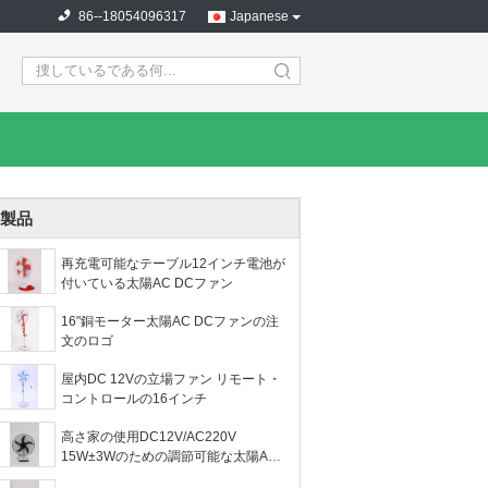
86--18054096317
Japanese
search
製品
再充電可能なテーブル12インチ電池が
付いている太陽AC DCファン
16"銅モーター太陽AC DCファンの注
文のロゴ
屋内DC 12Vの立場ファン リモート・
コントロールの16インチ
高さ家の使用DC12V/AC220V
15W±3Wのための調節可能な太陽AC
DCファン