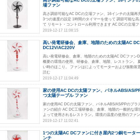
高さ調節可能なAC DCの立場ファン、16インチ
場ファン
高さ調節可能なAC DCの立場ファン、16インチの太陽再
3つの速度の設定 1時間のタイマーを使って 調節可能な高
て リモート・コントロール利用できます AC DCの立場ファン
2019-12-17 11:08:15
高い発電研修会、倉庫、地階のための太陽AC D
DC12V/AC220V
高い発電研修会、倉庫、地階のための太陽AC DCファンDC12
概要の環境の使用、研修会、倉庫、地階、レストラン。 
い時のほこり。 ファンはによってモーターおよび振動装置の
読む
2019-12-17 11:04:49
家の使用AC DCの太陽ファン、パネルABS/AS/
つ太陽テーブル ファン
家の使用AC DCの太陽ファン、パネルABS/AS/PPのプ
ァンの紹介 AC DC工場研修会、倉庫、地階の一般的な環
よって使用されるレストラン。環境の温度の使用のファン 
2019-12-17 11:02:41
1つの太陽AC DCファンに付き屋内2つ銅モータ
ンチ