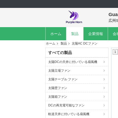
Gua
広州S
ホーム
製品
企業情報
会
ホーム
製品
太陽AC DCファン
1
すべての製品
太陽DCの天井に付いている扇風機
太陽立場ファン
太陽テーブル ファン
太陽壁ファン
太陽箱ファン
DCの再充電可能なファン
軌道天井に付いている扇風機