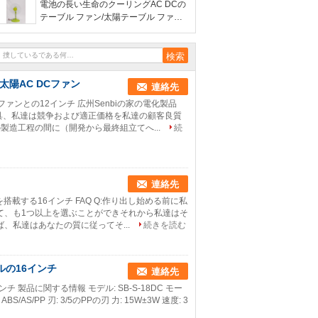
電池の長い生命のクーリングAC DCの
テーブル ファン/太陽テーブル ファン
は絶食します
陽AC DCファン
連絡先
ファンとの12インチ 広州Senbiの家の電化製品
験器具、私達は競争および適正価格を私達の顧客良質
造工程の間に（開発から最終組立てへ...
続
連絡先
搭載する16インチ FAQ Q:作り出し始める前に私
して、も1つ以上を選ぶことができそれから私達はそ
ば、私達はあなたの質に従ってそ...
続きを読む
ルの16インチ
連絡先
 製品に関する情報 モデル: SB-S-18DC モー
S/AS/PP 刃: 3/5のPPの刃 力: 15W±3W 速度: 3