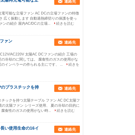
の太陽再充電可能な立
連絡先
充電可能な立場ファン AC DCの立場ファンの特徴
さ 広く振動します 自動過熱締切りの保護を使っ
の紹介 屋内AC/DCの立場...
続きを読む
Cファン
連絡先
V/AC220V 太陽AC DCファンの紹介 工場の
夏の冷却のに関しては。 腐食性のガスの使用がな
インペラーの作られる主にです、 ...
続きを
PPのプラスチックを持
連絡先
ラスチックを持つ太陽テーブル ファン AC DC太陽フ
境の太陽ファン シリーズ使用、 夏の冷却の目的に
腐食性のガスの使用がない時...
続きを読む
ー長い使用生命の16イ
連絡先