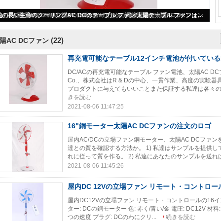
再充電可能なテーブル12インチ電池が付いている太陽AC DCファン
(22)
陽AC DCファン
再充電可能なテーブル12インチ電池が付いている太
DC/ACの再充電可能なテーブル ファン電池、太陽AC DC
Co.、株式会社はR & Dの中心、一貫作業、高度の実
プロダクトに与えてもいいことまた保証する私達は各々の製
きを読む
2021-08-06 11:47:25
16"銅モーター太陽AC DCファンの注文のロゴ
屋内AC/DCの立場ファン銅モーター、太陽AC DCファンを
達との質を確認する方法か。 1) 私達はサンプルを提供
れに従って質を作る。 2) 私達にあなたのサンプルを送れ
2021-08-06 11:45:26
屋内DC 12Vの立場ファン リモート・コントロー
屋内DC12Vの立場ファン リモート・コントロールの16インチ
ター: DCの銅モーター 色: 赤く/青い/金 電圧: DC12V 材料: AB
つの速度 プラグ: DCのわにクリ...
続きを読む