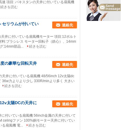
RPM高速 項目: パキスタンの天井に付いている扇風機
続きを読む
ル セリウムが付いてい
連絡先
天井に付いている扇風機モーター 項目:12ボルト
ター材料:ブラシレス モーター回転子（鉄心）、14mm
14mm部品...
続きを読む
0度の豪華な回転天井
連絡先
天井に付いている扇風機 48/56inch 12v太陽dc
w力よりより少し 330R/minより多く 大きい
続きを読む
2v太陽DCの天井に
連絡先
天井に付いている扇風機 56inch金属の天井に付いて
 celingファン 100%銅モーター天井に付いてい
扇風機 電...
続きを読む