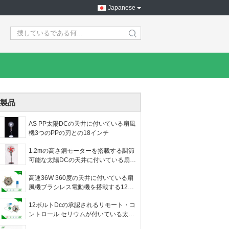
Japanese
search
製品
AS PP太陽DCの天井に付いている扇風
機3つのPPの刃との18インチ
1.2mの高さ銅モーターを搭載する調節
可能な太陽DCの天井に付いている扇風
機
高速36W 360度の天井に付いている扇
風機ブラシレス電動機を搭載する12ボ
ルト
12ボルトDcの承認されるリモート・コ
ントロール セリウムが付いている太陽
家の天井に付いている扇風機モーター