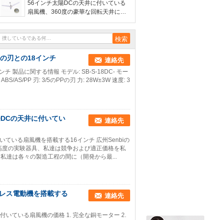
56インチ太陽DCの天井に付いている
扇風機、360度の豪華な回転天井に付
いている扇風機
Pの刃との18インチ
連絡先
製品に関する情報 モデル: SB-S-18DC- モー
S/AS/PP 刃: 3/5のPPの刃 力: 28W±3W 速度: 3
陽DCの天井に付いてい
連絡先
ている扇風機を搭載する16インチ 広州Senbiの
業、高度の実験器具、私達は競争および適正価格を私
達は各々の製造工程の間に（開発から最...
シレス電動機を搭載する
連絡先
いている扇風機の価格 1. 完全な銅モーター 2.