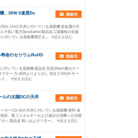
、30W 5速度Dc
連絡先
dc 12vの天井に付いている扇風機 総金属の天
低い電力3pcs/carton製品名工場価格の全盛
井に付いている扇風機電圧太...
続きを読む
寿命のセリウムRoHS
連絡先
天井に付いている扇風機 製品名 良質36wの夏のクー
ター 力 36Wよりより少し 現在 2.5A/3A モー
...
続きを読む
ールの太陽DCの天井
連絡先
ーター12v dcの天井に付いている扇風機 便利 省
ーの供給、救うエネルギーおよび減少の消費への太陽
い 製品名 軽いおよびリモー...
続きを読む