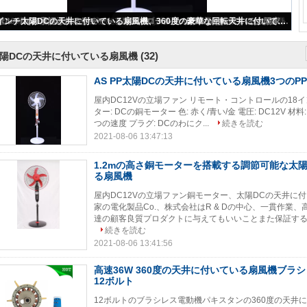
AS PP太陽DCの天井に付いている扇風機3つのPPの刃との18インチ
(32)
陽DCの天井に付いている扇風機
AS PP太陽DCの天井に付いている扇風機3つのP
屋内DC12Vの立場ファン リモート・コントロールの18インチ 
ター: DCの銅モーター 色: 赤く/青い/金 電圧: DC12V 材料: AB
つの速度 プラグ: DCのわにク...
続きを読む
2021-08-06 13:47:13
1.2mの高さ銅モーターを搭載する調節可能な太
る扇風機
屋内DC12Vの立場ファン銅モーター、太陽DCの天井に付い
家の電化製品Co.、株式会社はR & Dの中心、一貫作
達の顧客良質プロダクトに与えてもいいことまた保証する私
続きを読む
2021-08-06 13:41:56
高速36W 360度の天井に付いている扇風機ブラ
12ボルト
12ボルトのブラシレス電動機パキスタンの360度の天井に付