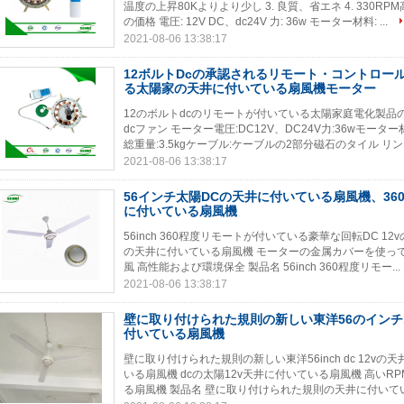
温度の上昇80Kよりより少し 3. 良質、省エネ 4. 330
の価格 電圧: 12V DC、dc24V 力: 36w モーター材料: ...
2021-08-06 13:38:17
12ボルトDcの承認されるリモート・コントロー
る太陽家の天井に付いている扇風機モーター
12のボルトdcのリモートが付いている太陽家庭電化製品の
dcファン モーター電圧:DC12V、DC24V力:36wモー
総重量:3.5kgケーブル:ケーブルの2部分磁石のタイル リング:
2021-08-06 13:38:17
56インチ太陽DCの天井に付いている扇風機、36
に付いている扇風機
56inch 360程度リモートが付いている豪華な回転DC 12vの
の天井に付いている扇風機 モーターの金属カバーを使って 36
風 高性能および環境保全 製品名 56inch 360程度リモー...
2021-08-06 13:38:17
壁に取り付けられた規則の新しい東洋56のインチ1
付いている扇風機
壁に取り付けられた規則の新しい東洋56inch dc 12vの
いる扇風機 dcの太陽12v天井に付いている扇風機 高いRPM
る扇風機 製品名 壁に取り付けられた規則の天井に付いている