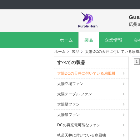
Gua
広州S
ホーム
製品
企業情報
会
ホーム
製品
太陽DCの天井に付いている扇風
1
すべての製品
太陽DCの天井に付いている扇風機
太陽立場ファン
太陽テーブル ファン
太陽壁ファン
太陽箱ファン
DCの再充電可能なファン
軌道天井に付いている扇風機