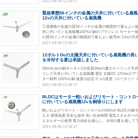
2021-08-06 13:38:17
緊急事態56インチの金属の天井に付いている扇風機
12vの天井に付いている扇風機
工場価格の全盛の質56インチの金属の物質的で最もよい販売
井に付いている扇風機100%の銅のブラシレス モーター省エネ
の質56インチの金属の物質的で最もよい販売dc 12vの天
2021-08-06 13:38:17
12ボルトDcの太陽天井に付いている扇風機の長い
を冷却する夏は承認しました
56inch dcの銅モーター12v良質36wの夏のクーリング
リング天井に付いている扇風機 電圧 太陽DC 12V/acのアダプ
ター材料 100%の銅 速度の設定 5つの速度（ロータリー スイ
2021-08-06 13:38:17
BLDCはモーター軽いおよびリモート・コントロ
に付いている扇風機12vを銅張りにします
軽いおよびリモート・コントロールの56inch BLDCの銅モ
エネ 環境保護 安全な操作 長い生命時間 電気エネルギ
エネルギーの使用 電力供給を減らし、冷却の夏を過して下さ
2021-08-06 13:38:17