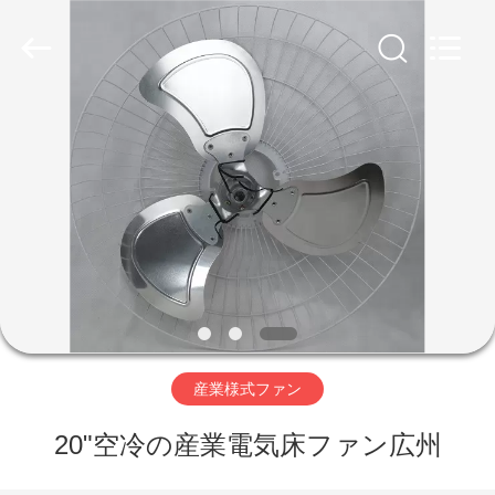
supplier.
Copyright
©
2019
-
2026
Changsha
Purple
家
Horn
E-
Commerce
Co.,
Ltd..
All
製
Rights
Reserved.
品
私
達
産業様式ファン
に
20"空冷の産業電気床ファン広州
つ