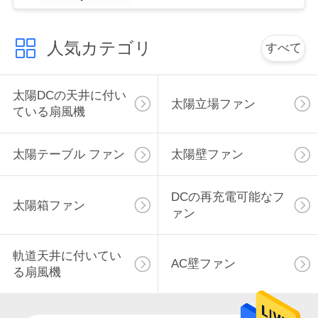
用
を
人気カテゴリ
すべて
要
太陽DCの天井に付い
求
太陽立場ファン
ている扇風機
し
な
太陽テーブル ファン
太陽壁ファン
さ
DCの再充電可能なフ
太陽箱ファン
い
ァン
軌道天井に付いてい
地
AC壁ファン
る扇風機
図