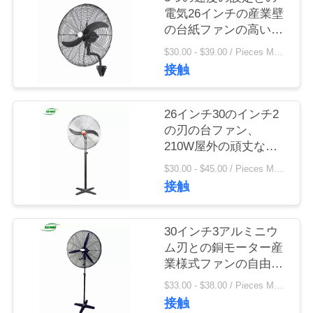
電気26インチの産業壁
私
の台紙ファンの高い発
電
達
$30.00 - $39.00 / Pieces MOQ:20 /関連キーワード
接触
に
連
26インチ30のインチ2
の刃の台ファン、
絡
210W屋外の頑丈な立
場ファン
し
$30.00 - $45.00 / Pieces MOQ:100 /関連キーワード
接触
な
さ
30インチ3アルミニウ
ム刃との銅モーター産
い
業様式ファンの自由で
永続的な様式
$33.00 - $38.00 / Pieces MOQ:20 /関連キーワード
引
接触