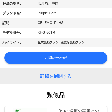
い
起源の場所:
広東省、中国
て
Purple Horn
ブランド名:
CE, EMC, RoHS
証明:
工
KHG-50TR
モデル番号:
場
,
ハイライト:
産業振動ファン
頑丈な振動ファン
旅
行
お問い合わせ!
品
詳細を展開する
質
管
類似品
理
3つの速度の設定との