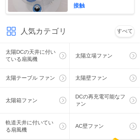
用
接触
を
人気カテゴリ
要
すべて
求
太陽DCの天井に付い
し
太陽立場ファン
ている扇風機
な
太陽テーブル ファン
太陽壁ファン
さ
い
DCの再充電可能なフ
太陽箱ファン
ァン
地
軌道天井に付いてい
AC壁ファン
図
る扇風機