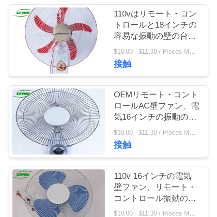
110vはリモート・コン
私
トロールと18インチの
容易な振動の壁の台紙
達
ファン40W作動します
$10.00 - $11.30 / Pieces MOQ:500ピース/関連キーワード
に
接触
連
絡
OEMリモート・コント
ロールAC壁ファン、電
し
気16インチの振動の壁
ファン
な
$10.00 - $11.30 / Pieces MOQ:500ピース/関連キーワード
接触
さ
い
110v 16インチの電気
壁ファン、リモート・
コントロール振動の壁
引
ファン
$10.00 - $11.30 / Pieces MOQ:500ピース/関連キーワード