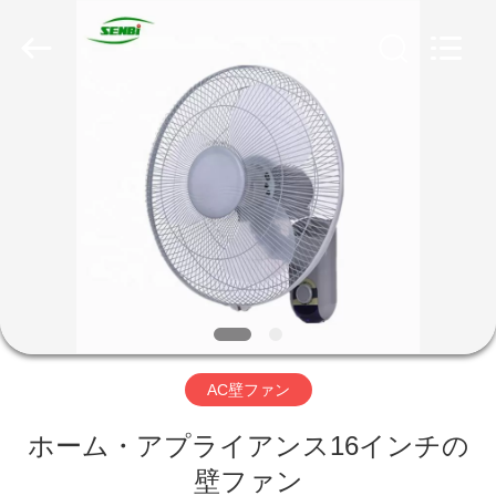
supplier.
Copyright
©
2019
-
2026
Changsha
Purple
家
Horn
E-
Commerce
Co.,
Ltd..
All
製
Rights
Reserved.
品
私
達
AC壁ファン
に
ホーム・アプライアンス16インチの
つ
壁ファン