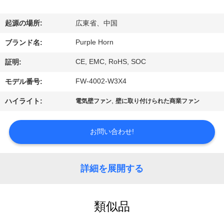
い
て
起源の場所:
広東省、中国
Purple Horn
ブランド名:
工
CE, EMC, RoHS, SOC
証明:
場
FW-4002-W3X4
モデル番号:
旅
,
ハイライト:
電気壁ファン
壁に取り付けられた商業ファン
行
お問い合わせ!
品
質
詳細を展開する
管
類似品
理