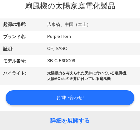
い
扇風機の太陽家庭電化製品
て
起源の場所:
広東省、中国（本土）
工
Purple Horn
ブランド名:
場
CE, SASO
証明:
旅
SB-C-56DC09
モデル番号:
行
,
ハイライト:
太陽動力を与えられた天井に付いている扇風機
太陽AC dcの天井に付いている扇風機
品
お問い合わせ!
質
管
詳細を展開する
理