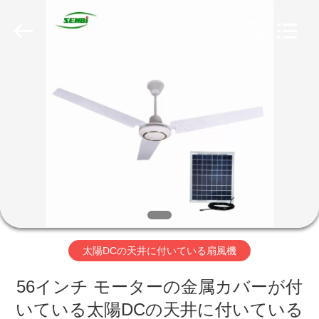
supplier.
Copyright
©
2019
-
2026
Changsha
Purple
家
Horn
E-
Commerce
Co.,
Ltd..
All
製
Rights
Reserved.
品
私
達
太陽DCの天井に付いている扇風機
に
56インチ モーターの金属カバーが付
つ
いている太陽DCの天井に付いている