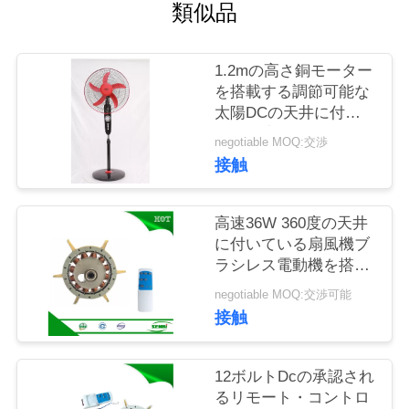
類似品
私
達
1.2mの高さ銅モーター
を搭載する調節可能な
に
太陽DCの天井に付い
ている扇風機
連
negotiable MOQ:交渉
接触
絡
し
高速36W 360度の天井
に付いている扇風機ブ
な
ラシレス電動機を搭載
する12ボルト
さ
negotiable MOQ:交渉可能
接触
い
12ボルトDcの承認され
引
るリモート・コントロ