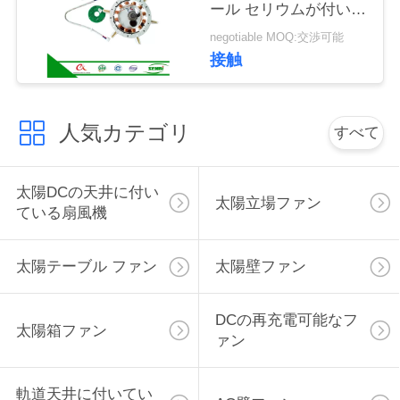
ール セリウムが付いて
用
いる太陽家の天井に付
negotiable MOQ:交渉可能
いている扇風機モータ
を
接触
ー
要
求
人気カテゴリ
すべて
し
太陽DCの天井に付い
な
太陽立場ファン
ている扇風機
さ
い
太陽テーブル ファン
太陽壁ファン
DCの再充電可能なフ
地
太陽箱ファン
ァン
図
軌道天井に付いてい