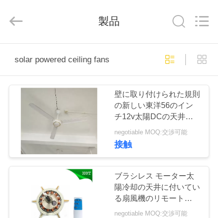
supplier.
Copyright
©
製品
2019
-
2026
Changsha
Purple
家
Horn
E-
solar powered ceiling fans
Commerce
Co.,
Ltd..
All
製
Rights
Reserved.
壁に取り付けられた規則
品
の新しい東洋56のイン
チ12v太陽DCの天井に
付いている扇風機
negotiable MOQ:交渉可能
私
接触
達
に
ブラシレス モーター太
陽冷却の天井に付いてい
つ
る扇風機のリモート・コ
ントロール価格12ボル
negotiable MOQ:交渉可能