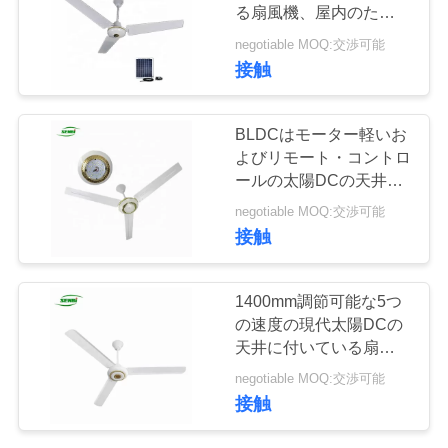
る扇風機、屋内のための
私
太陽電池パネルの天井に
negotiable MOQ:交渉可能
付いている扇風機
接触
達
に
BLDCはモーター軽いお
連
よびリモート・コントロ
ールの太陽DCの天井に
絡
付いている扇風機12vを
negotiable MOQ:交渉可能
銅張りにします
し
接触
な
1400mm調節可能な5つ
さ
の速度の現代太陽DCの
天井に付いている扇風機
い
12vの家庭電化製品
negotiable MOQ:交渉可能
接触
引