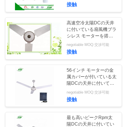
い
ト
接触
て
高速空冷太陽DCの天井
工
に付いている扇風機ブラ
シレス モーターを搭載
場
する56インチ
negotiable MOQ:交渉可能
接触
旅
行
56インチ モーターの金
属カバーが付いている太
品
陽DCの天井に付いてい
る扇風機の太陽家庭電化
negotiable MOQ:交渉可能
質
製品
接触
管
理
最も高いピークRpm太
陽DCの天井に付いてい