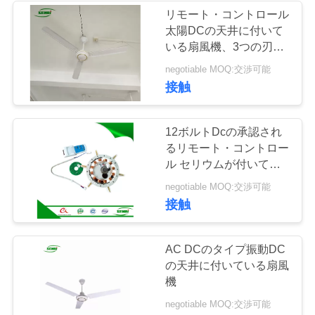
用
リモート・コントロール
太陽DCの天井に付いて
を
いる扇風機、3つの刃の
天井に付いている扇風機
要
negotiable MOQ:交渉可能
の低い消費
接触
求
し
12ボルトDcの承認され
るリモート・コントロー
な
ル セリウムが付いてい
さ
る太陽家の天井に付いて
negotiable MOQ:交渉可能
いる扇風機モーター
接触
い
AC DCのタイプ振動DC
地
の天井に付いている扇風
機
図
negotiable MOQ:交渉可能