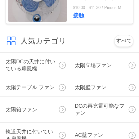
ファン
用
$10.00 - $11.30 / Pieces MOQ:500ピース/関連キーワード
接触
を
要
人気カテゴリ
すべて
求
し
太陽DCの天井に付い
太陽立場ファン
な
ている扇風機
さ
太陽テーブル ファン
太陽壁ファン
い
DCの再充電可能なフ
太陽箱ファン
ァン
地
図
軌道天井に付いてい
AC壁ファン
る扇風機