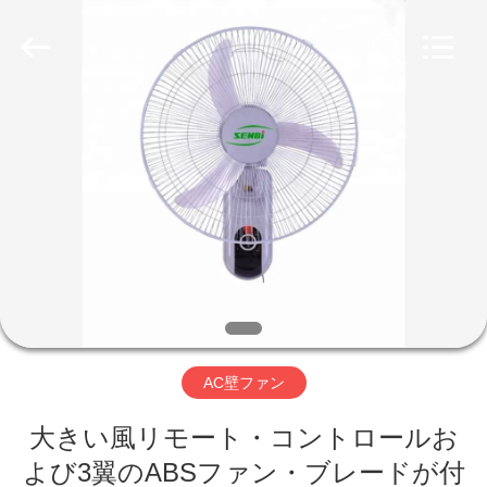
supplier.
Copyright
©
2019
-
2026
Changsha
Purple
家
Horn
E-
Commerce
Co.,
Ltd..
All
製
Rights
Reserved.
品
私
達
AC壁ファン
に
大きい風リモート・コントロールお
つ
よび3翼のABSファン・ブレードが付