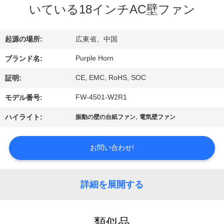
い
いている18インチAC壁ファン
て
起源の場所:
広東省、中国
工
Purple Horn
ブランド名:
場
CE, EMC, RoHS, SOC
証明:
旅
FW-4501-W2R1
モデル番号:
行
,
ハイライト:
振動の壁の台紙ファン
電気壁ファン
品
お問い合わせ!
質
詳細を展開する
管
理
類似品