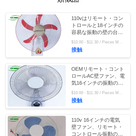
私
110vはリモート・コン
達
トロールと18インチの
容易な振動の壁の台紙
に
ファン40W作動します
$10.00 - $11.30 / Pieces MOQ:500ピース/関連キーワード
連
接触
絡
OEMリモート・コント
し
ロールAC壁ファン、電
気16インチの振動の壁
な
ファン
$10.00 - $11.30 / Pieces MOQ:500ピース/関連キーワード
さ
接触
い
110v 16インチの電気
壁ファン、リモート・
引
コントロール振動の壁